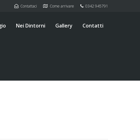
Contattaci
Come arrivare
0342 945791
gio
Nei Dintorni
Gallery
Contatti