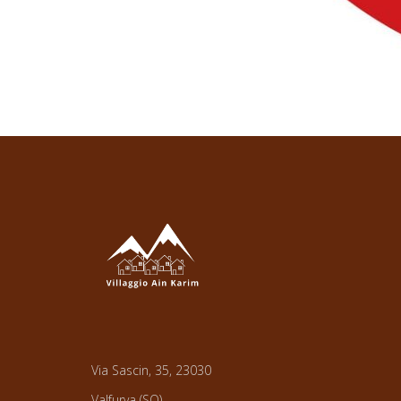
Via Sascin, 35, 23030
Valfurva (SO)