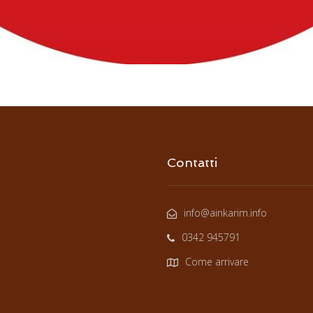
Contatti
info@ainkarim.info
0342 945791
Come arrivare