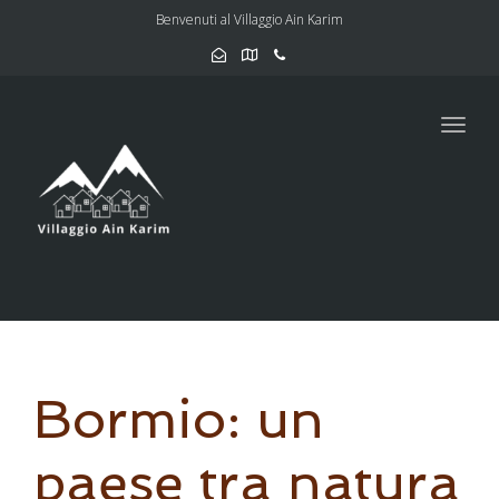
Benvenuti al Villaggio Ain Karim
Toggl
navig
Bormio: un
paese tra natura