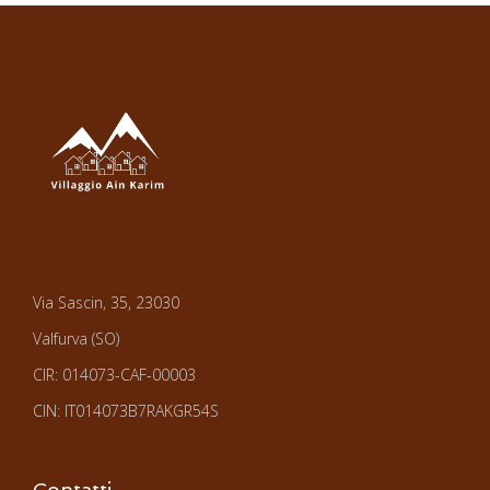
Via Sascin, 35, 23030
Valfurva (SO)
CIR: 014073-CAF-00003
CIN: IT014073B7RAKGR54S
Contatti