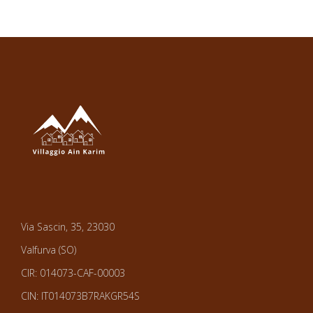
Via Sascin, 35, 23030
Valfurva (SO)
CIR: 014073-CAF-00003
CIN: IT014073B7RAKGR54S