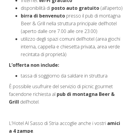
Internet
Wi-Fi gratuito
disponibilità di
posto auto gratuito
(all’aperto)
birra di benvenuto
presso il pub
di montagna
Beer & Grill nella struttura principale dell’hotel
(aperto dalle ore 7.00 alle ore 23.00)
utilizzo degli spazi comuni dell’hotel (area giochi
interna, cappella e chiesetta privata, area verde
recintata di proprietà)
L’offerta non include:
tassa di soggiorno da saldare in struttura
È possibile usufruire del servizio di picnic gourmet
facendone richiesta al
pub di montagna Beer &
Grill
dell’hotel.
L’Hotel Al Sasso di Stria accoglie anche i vostri
amici
a 4 zampe
.