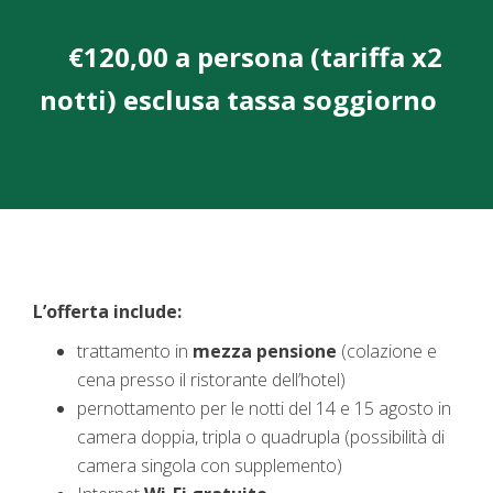
€120,00 a persona (tariffa x2
notti) esclusa tassa soggiorno
L’offerta include:
trattamento in
mezza pensione
(colazione e
cena presso il ristorante dell’hotel)
pernottamento per le notti del 14 e 15 agosto in
camera doppia, tripla o quadrupla (possibilità di
camera singola con supplemento)