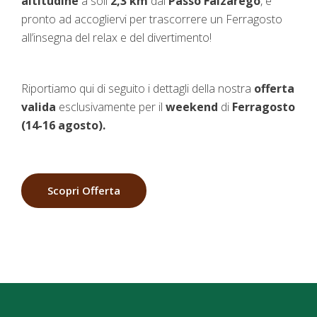
altitudine
a
soli
2,3 km
dal
Passo Falzarego
, è
pronto ad accogliervi per trascorrere un Ferragosto
all’insegna del relax e del divertimento!
Riportiamo qui di seguito i dettagli della nostra
offerta
valida
esclusivamente per il
weekend
di
Ferragosto
(14-16 agosto).
Scopri Offerta