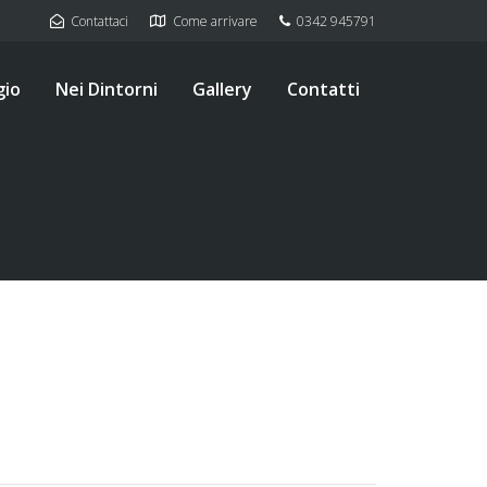
Contattaci
Come arrivare
0342 945791
gio
Nei Dintorni
Gallery
Contatti